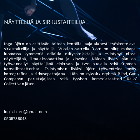
NÄYTTELIJÄ JA SIRKUSTAITEILIJA
Inga Björn on esittävän taiteen kentällä laaja-alaisesti työskentelevä
sirkustaiteilija ja näyttelijä. Vuosien varrella Björn on ollut mukana
luomassa kymmeniä erilaisia esitysprojekteja ja esiintynyt niissä
näyttelijänä, ilma-akrobaattina ja klovnina. Näiden lisäksi hän on
työskennellyt näyttelijänä elokuvan ja tv:n puolella sekä Suomen
Kansallisteatterissa. Esiintymisen lisäksi Björn työskentelee myös
koreografina ja sirkusopettajana . Hän on nykysirkusryhmä Blind Gut
Companyn perustajajäsen sekä fyysisen komediateatteri Kallo
Collectiven jäsen.
ingis.bjorn@gmail.com
0505738043